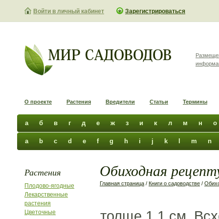
Войти в личный кабинет
Зарегистрироваться
Размеще
информа
О проекте
Растения
Вредители
Статьи
Термины
а
б
в
г
д
е
ж
з
и
к
л
м
н
о
a
b
c
d
e
f
g
h
i
j
k
l
m
n
Обиходная рецепту
Растения
Главная страница
/
Книги о садоводстве
/
Обихо
Плодово-ягодные
Лекарственные
растения
толще 1,1 см. Вс
Цветочные