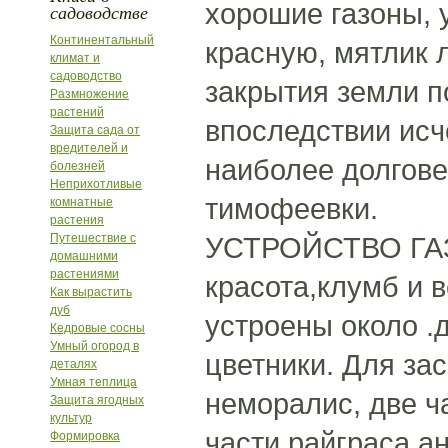
хорошие газоны, 
садоводстве
Континентальный
красную, мятлик 
климат и
садоводство
закрытия земли п
Размножение
растений
впоследствии исч
Защита сада от
вредителей и
наиболее долгове
болезней
Неприхотливые
тимофеевки.
комнатные
растения
Путешествие с
УСТРОЙСТВО ГАЗО
домашними
растениями
красота,клумб и 
Как вырастить
дуб
устроены около .
Кедровые сосны
Умный огород в
цветники. Для зас
деталях
Умная теплица
неморалис, две ч
Защита ягодных
культур
части райграса ан
Формировка