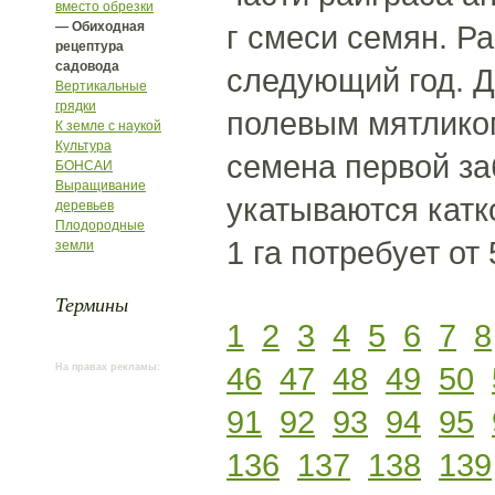
вместо обрезки
— Обиходная
г смеси семян. Р
рецептура
садовода
следующий год. Д
Вертикальные
грядки
полевым мятликом
К земле с наукой
Культура
семена первой за
БОНСАИ
Выращивание
укатываются катк
деревьев
Плодородные
1 га потребует от
земли
Термины
1
2
3
4
5
6
7
8
46
47
48
49
50
На правах рекламы:
91
92
93
94
95
136
137
138
139