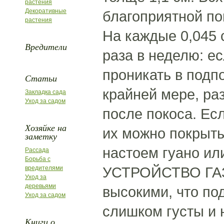
растения
Декоративные
благоприятной по
растения
На каждые 0,045 
Вредители
раза в неделю: ес
проникать в подп
Статьи
крайней мере, раз
Закладка сада
Уход за садом
после покоса. Есл
Хозяйке на
их можно покрыть
заметку
настоем гуано или
Рассада
Борьба с
УСТРОЙСТВО ГАЗ
вредителями
Уход за
деревьями
высокими, что по
Уход за садом
слишком густы и 
Книги о