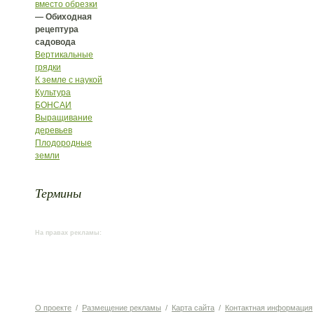
вместо обрезки
— Обиходная
рецептура
садовода
Вертикальные
грядки
К земле с наукой
Культура
БОНСАИ
Выращивание
деревьев
Плодородные
земли
Термины
На правах рекламы:
О проекте
/
Размещение рекламы
/
Карта сайта
/
Контактная информация