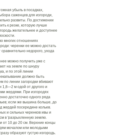
ожная убыль в посадках,
ыбора саженцев для изгороди,
ильно развиты. По достижении
ть к резке, которую лучше
згородь желательнее и доступнее
лоскости.
во многих отношениях
роди: черенки ее можно достать
т сравнительно недорого, ухода
 нее можно получить уже с
ают на земле по шнуру
ка, и по этой линии
рекапывание должно быть
тем по линии загородки вбивают
 1,8—2 м одой от другого и
ыми жердями. При изгородях
нно достаточно одного ряда
льев; если же вышина больше, до
яд жердей посередине кольев.
ных и сильных черенков ивы и
см в 'разрыхленную землю.
 от 10 до 20 см. Верхние концы
рдям мочалом или молодыми
сразу образуют густую изгородь.