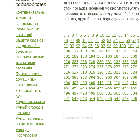
садоводстве
ДРУГОЙ СПОСОБ ОБРАЗОВАНИЯ ИЗГОРОД
стой посадки черенков можно употреблять
Континентальный
в землю не отвесно, а под углом в 45^ и п
климат и
вправо, другой влево, друг другу навстреч
садоводство
Размножение
растений
1
2
3
4
5
6
7
8
9
10
11
12
13
14
15
1
Защита сада от
46
47
48
49
50
51
52
53
54
55
56
57
вредителей и
91
92
93
94
95
96
97
98
99
100
101
1
136
137
138
139
140
141
142
143
144
болезней
181
182
183
184
185
186
187
188
189
Неприхотливые
226
227
228
229
230
231
232
233
234
комнатные
271
272
273
274
275
276
277
278
279
растения
316
317
318
319
320
321
322
323
324
Путешествие с
361
362
363
364
365
366
367
368
369
домашними
406
407
408
409
410
411
412
413
414
растениями
451
452
453
454
455
456
457
458
459
Как вырастить
496
497
498
499
500
501
502
503
504
дуб
541
542
543
544
545
546
547
548
549
Кедровые сосны
Умный огород в
деталях
Умная теплица
На правах рекламы:
Защита ягодных
культур
Формировка