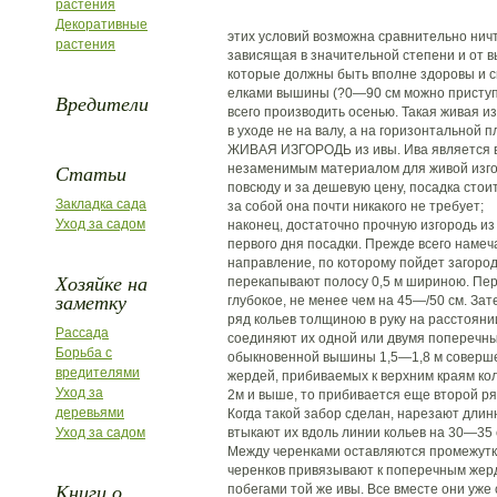
растения
Декоративные
этих условий возможна сравнительно ничт
растения
зависящая в значительной степени и от в
которые должны быть вполне здоровы и с
елками вышины (?0—90 см можно приступи
Вредители
всего производить осенью. Такая живая и
в уходе не на валу, а на горизонтальной п
ЖИВАЯ ИЗГОРОДЬ из ивы. Ива является 
Статьи
незаменимым материалом для живой изго
повсюду и за дешевую цену, посадка стои
Закладка сада
за собой она почти никакого не требует;
Уход за садом
наконец, достаточно прочную изгородь из
первого дня посадки. Прежде всего намеч
направление, по которому пойдет загород
Хозяйке на
перекапывают полосу 0,5 м шириною. Пе
заметку
глубокое, не менее чем на 45—/50 см. За
ряд кольев толщиною в руку на расстоянии
Рассада
соединяют их одной или двумя поперечн
Борьба с
обыкновенной вышины 1,5—1,8 м соверше
вредителями
жердей, прибиваемых к верхним краям ко
Уход за
2м и выше, то прибивается еще второй р
деревьями
Когда такой забор сделан, нарезают длин
Уход за садом
втыкают их вдоль линии кольев на 30—35 
Между черенками оставляются промежутки
черенков привязывают к поперечным же
Книги о
побегами той же ивы. Все вместе они уже 