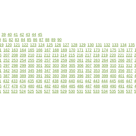
39
40
41
42
43
44
45
0
81
82
83
84
85
86
87
88
89
90
19
120
121
122
123
124
125
126
127
128
129
130
131
132
133
134
135
1
162
163
164
165
166
167
168
169
170
171
172
173
174
175
176
177
6
207
208
209
210
211
212
213
214
215
216
217
218
219
220
221
222
1
252
253
254
255
256
257
258
259
260
261
262
263
264
265
266
267
6
297
298
299
300
301
302
303
304
305
306
307
308
309
310
311
312
1
342
343
344
345
346
347
348
349
350
351
352
353
354
355
356
357
6
387
388
389
390
391
392
393
394
395
396
397
398
399
400
401
402
1
432
433
434
435
436
437
438
439
440
441
442
443
444
445
446
447
6
477
478
479
480
481
482
483
484
485
486
487
488
489
490
491
492
1
522
523
524
525
526
527
528
529
530
531
532
533
534
535
536
537