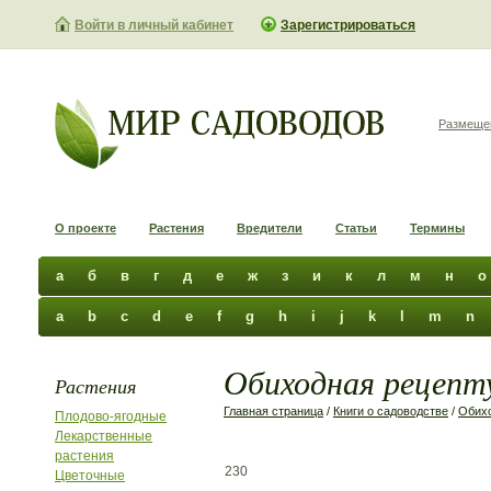
Войти в личный кабинет
Зарегистрироваться
Размеще
О проекте
Растения
Вредители
Статьи
Термины
а
б
в
г
д
е
ж
з
и
к
л
м
н
о
a
b
c
d
e
f
g
h
i
j
k
l
m
n
Обиходная рецепту
Растения
Главная страница
/
Книги о садоводстве
/
Обихо
Плодово-ягодные
Лекарственные
растения
230
Цветочные