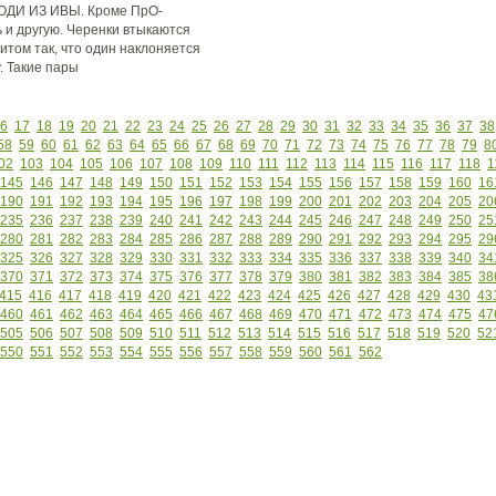
И ИЗ ИВЫ. Кроме ПрО-
 и другую. Черенки втыкаются
ритом так, что один наклоняется
у. Такие пары
6
17
18
19
20
21
22
23
24
25
26
27
28
29
30
31
32
33
34
35
36
37
38
58
59
60
61
62
63
64
65
66
67
68
69
70
71
72
73
74
75
76
77
78
79
8
02
103
104
105
106
107
108
109
110
111
112
113
114
115
116
117
118
1
145
146
147
148
149
150
151
152
153
154
155
156
157
158
159
160
16
190
191
192
193
194
195
196
197
198
199
200
201
202
203
204
205
20
235
236
237
238
239
240
241
242
243
244
245
246
247
248
249
250
25
280
281
282
283
284
285
286
287
288
289
290
291
292
293
294
295
29
325
326
327
328
329
330
331
332
333
334
335
336
337
338
339
340
34
370
371
372
373
374
375
376
377
378
379
380
381
382
383
384
385
38
415
416
417
418
419
420
421
422
423
424
425
426
427
428
429
430
43
460
461
462
463
464
465
466
467
468
469
470
471
472
473
474
475
47
505
506
507
508
509
510
511
512
513
514
515
516
517
518
519
520
52
550
551
552
553
554
555
556
557
558
559
560
561
562