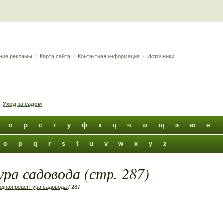
ние рекламы
/
Карта сайта
/
Контактная информация
/
Источники
Уход за садом
п
р
с
т
у
ф
х
ц
ч
ш
щ
э
ю
я
o
p
q
r
s
t
u
v
w
x
y
z
ра садовода (стр. 287)
дная рецептура садовода
/ 287