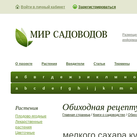
Войти в личный кабинет
Зарегистрироваться
Размеще
информа
О проекте
Растения
Вредители
Статьи
Термины
а
б
в
г
д
е
ж
з
и
к
л
м
н
о
a
b
c
d
e
f
g
h
i
j
k
l
m
n
Обиходная рецепту
Растения
Главная страница
/
Книги о садоводстве
/
Обихо
Плодово-ягодные
Лекарственные
растения
мелкого сахара к
Цветочные