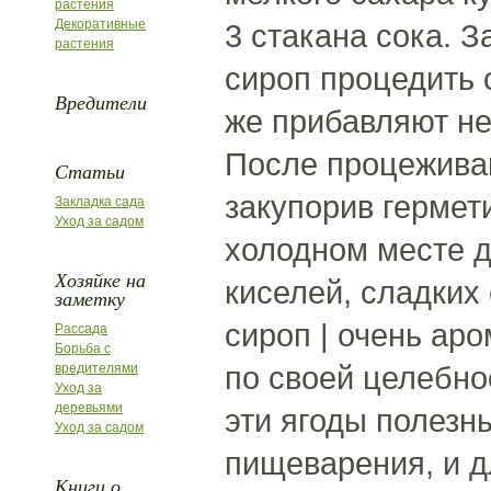
растения
Декоративные
3 стакана сока. 
растения
сироп процедить 
Вредители
же прибавляют не
После процеживан
Статьи
закупорив гермет
Закладка сада
Уход за садом
холодном месте д
Хозяйке на
киселей, сладких
заметку
сироп | очень аро
Рассада
Борьба с
по своей целебно
вредителями
Уход за
деревьями
эти ягоды полезн
Уход за садом
пищеварения, и д
Книги о