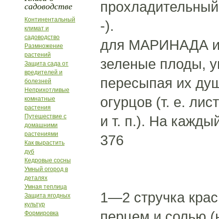
прохладительный н
садоводстве
Континентальный
-).
климат и
садоводство
для МАРИНАДА и
Размножение
растений
зеленые плоды, у
Защита сада от
вредителей и
пересыпая их ду
болезней
Неприхотливые
огурцов (т. е. ли
комнатные
растения
Путешествие с
и т. п.). На кажды
домашними
растениями
376
Как вырастить
дуб
Кедровые сосны
Умный огород в
деталях
Умная теплица
1—2 стручка крас
Защита ягодных
культур
перцем и солью (н
Формировка