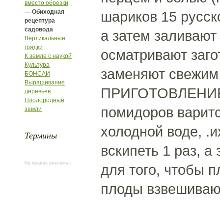
вместо обрезки
— Обиходная
шариков 15 русск
рецептура
садовода
а затем заливают
Вертикальные
грядки
осматривают заго
К земле с наукой
Культура
заменяют свежим
БОНСАИ
Выращивание
ПРИГОТОВЛЕНИЕ
деревьев
Плодородные
помидоров варит
земли
холодной воде, .и
Термины
вскипеть 1 раз, а
На правах рекламы:
для того, чтобы п
плоды взвешивают,