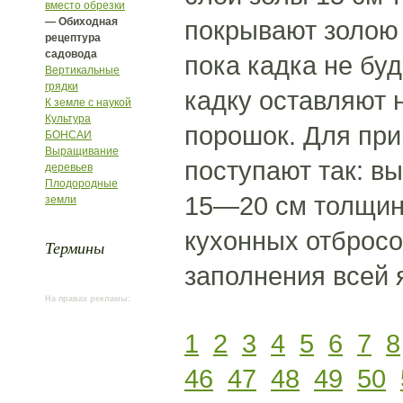
вместо обрезки
— Обиходная
покрывают золою в
рецептура
садовода
пока кадка не бу
Вертикальные
грядки
кадку оставляют н
К земле с наукой
Культура
порошок. Для при
БОНСАИ
Выращивание
поступают так: в
деревьев
Плодородные
15—20 см толщины
земли
кухонных отбросов
Термины
заполнения всей 
На правах рекламы:
1
2
3
4
5
6
7
8
46
47
48
49
50