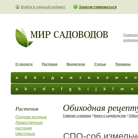
Войти в личный кабинет
Зарегистрироваться
Размеще
информа
О проекте
Растения
Вредители
Статьи
Термины
а
б
в
г
д
е
ж
з
и
к
л
м
н
о
a
b
c
d
e
f
g
h
i
j
k
l
m
n
Обиходная рецепту
Растения
Главная страница
/
Книги о садоводстве
/
Обихо
Плодово-ягодные
Лекарственные
растения
СПО-соб измельче
Цветочные