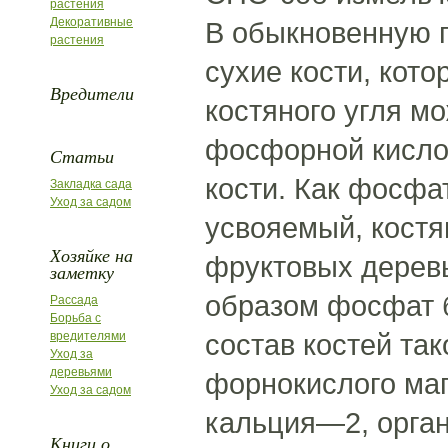
растения
Декоративные
В обыкновенную п
растения
сухие кости, кото
Вредители
костяного угля м
фосфорной кисло
Статьи
кости. Как фосфа
Закладка сада
Уход за садом
усвояемый, костя
Хозяйке на
фруктовых деревь
заметку
образом фосфат 
Рассада
Борьба с
состав костей т
вредителями
Уход за
деревьями
форнокислого ма
Уход за садом
кальция—2, орга
Книги о