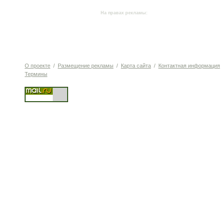
На правах рекламы:
О проекте
/
Размещение рекламы
/
Карта сайта
/
Контактная информация
Термины