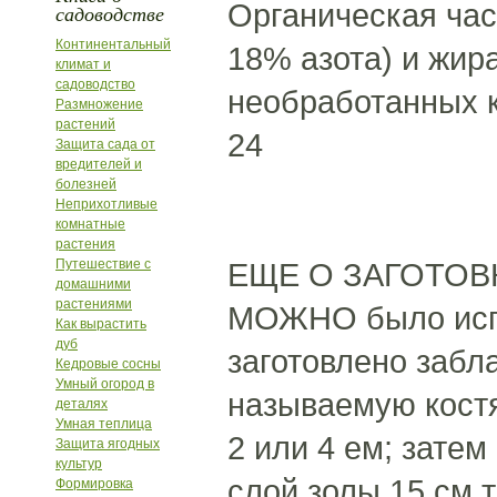
Органическая час
садоводстве
Континентальный
18% азота) и жир
климат и
садоводство
необработанных к
Размножение
растений
24
Защита сада от
вредителей и
болезней
Неприхотливые
комнатные
растения
Путешествие с
ЕЩЕ О ЗАГОТОВ
домашними
растениями
МОЖНО было испо
Как вырастить
дуб
заготовлено забл
Кедровые сосны
Умный огород в
называемую костя
деталях
Умная теплица
2 или 4 ем; затем
Защита ягодных
культур
слой золы 15 см 
Формировка