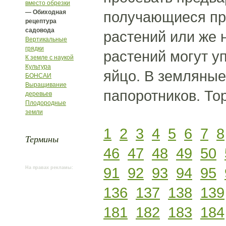
вместо обрезки
— Обиходная
получающиеся при
рецептура
садовода
растений или же 
Вертикальные
грядки
растений могут у
К земле с наукой
Культура
яйцо. В земляные
БОНСАИ
Выращивание
папоротников. То
деревьев
Плодородные
земли
1
2
3
4
5
6
7
8
Термины
46
47
48
49
50
91
92
93
94
95
На правах рекламы:
136
137
138
139
181
182
183
184