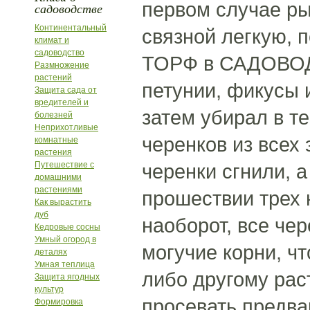
первом случае ры
садоводстве
Континентальный
связной легкую, 
климат и
садоводство
ТОРФ в САДОВОДС
Размножение
растений
петунии, фикусы и
Защита сада от
вредителей и
затем убирал в т
болезней
Неприхотливые
черенков из всех 
комнатные
растения
Путешествие с
черенки сгнили, 
домашними
растениями
прошествии трех 
Как вырастить
дуб
наоборот, все чер
Кедровые сосны
Умный огород в
могучие корни, ч
деталях
Умная теплица
либо другому рас
Защита ягодных
культур
просевать предва
Формировка