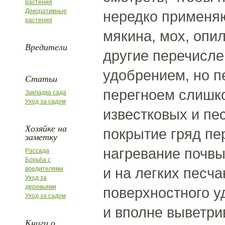
растения
Декоративные
нередко применяю
растения
мякина, мох, опил
Вредители
другие перечисле
удобрением, но п
Статьи
перегноем слишк
Закладка сада
Уход за садом
известковых и пе
Хозяйке на
покрытие гряд пе
заметку
нагревание почвы
Рассада
Борьба с
и на легких песч
вредителями
Уход за
деревьями
поверхностного 
Уход за садом
и вполне выветри
Книги о