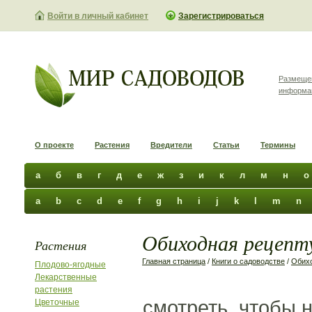
Войти в личный кабинет
Зарегистрироваться
Размеще
информа
О проекте
Растения
Вредители
Статьи
Термины
а
б
в
г
д
е
ж
з
и
к
л
м
н
о
a
b
c
d
e
f
g
h
i
j
k
l
m
n
Обиходная рецепту
Растения
Главная страница
/
Книги о садоводстве
/
Обихо
Плодово-ягодные
Лекарственные
растения
смотреть, чтобы 
Цветочные