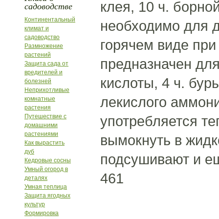
клея, 10 ч. борно
садоводстве
Континентальный
необходимо для д
климат и
садоводство
горячем виде при
Размножение
растений
предназначен для 
Защита сада от
вредителей и
кислоты, 4 ч. бур
болезней
Неприхотливые
лекислого аммони
комнатные
растения
Путешествие с
употребляется те
домашними
растениями
вымокнуть в жидк
Как вырастить
дуб
подсушивают и е
Кедровые сосны
Умный огород в
461
деталях
Умная теплица
Защита ягодных
культур
Формировка