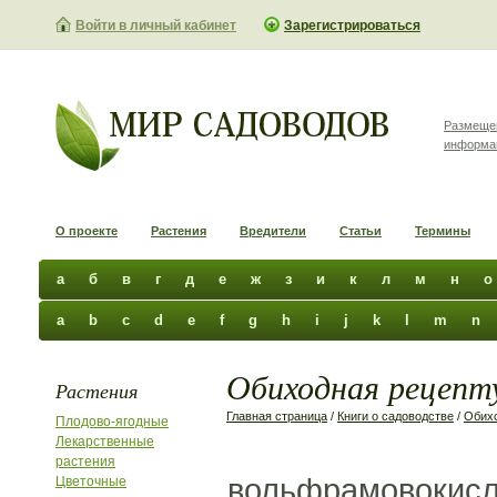
Войти в личный кабинет
Зарегистрироваться
Размеще
информа
О проекте
Растения
Вредители
Статьи
Термины
а
б
в
г
д
е
ж
з
и
к
л
м
н
о
a
b
c
d
e
f
g
h
i
j
k
l
m
n
Обиходная рецепту
Растения
Главная страница
/
Книги о садоводстве
/
Обихо
Плодово-ягодные
Лекарственные
растения
вольфрамовокислы
Цветочные