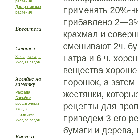
растения
Декоративные
применять 20%-ны
растения
прибавлено 2—3%
Вредители
крахмал и соверш
смешивают 2ч. бу
Статьи
натра и 6 ч. хоро
Закладка сада
Уход за садом
вещества хороше
Хозяйке на
порошок, а затем
заметку
жестянки, которы
Рассада
Борьба с
рецепты для проп
вредителями
Уход за
деревьями
приведем 3 его р
Уход за садом
бумаги и дерева, 
Книги о