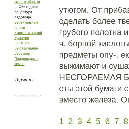
вместо обрезки
— Обиходная
утюгом. От приба
рецептура
садовода
сделать более тв
Вертикальные
грядки
грубого полотна и
К земле с наукой
Культура
ч. борной кислоты
БОНСАИ
Выращивание
предметы опу-. е
деревьев
Плодородные
выжимают и суша
земли
НЕСГОРАЕМАЯ Б
Термины
еты этой бумаги 
На правах рекламы:
вместо железа. Оп
1
2
3
4
5
6
7
8