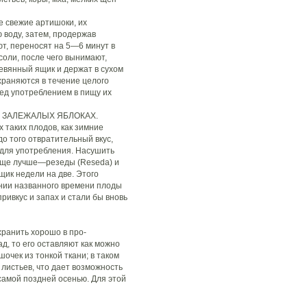
свежие артишоки, их
ю воду, затем, продержав
т, переносят на 5—6 минут в
соли, после чего вынимают,
евянный ящик и держат в сухом
храняются в течение целого
ред употреблением в пищу их
 ЗАЛЕЖАЛЫХ ЯБЛОКАХ.
 таких плодов, как зимние
о того отвратительный вкус,
 для употребления. Насушить
 еще лучше—резеды (Reseda) и
щик недели на две. Этого
нии названного времени плоды
ивкус и запах и стали бы вновь
анить хорошо в про-
д, то его оставляют как можно
очек из тонкой ткани; в таком
 листьев, что дает возможность
самой поздней осенью. Для этой