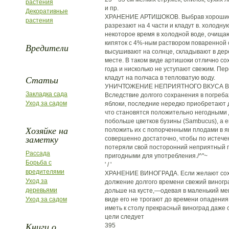
растения
и пр.
Декоративные
ХРАНЕНИЕ АРТИШОКОВ. Выбрав хорошие 
растения
разрезают на 4 части и кладут в. холодну
некоторое время в холодной воде, очищаю
кипяток с 4%-ным раствором поваренной 
Вредители
высушивают на солнце, складывают в дер
месте. В таком виде артишоки отлично со
года и нисколько не уступают свежим. Пе
Статьи
кладут на полчаса в тепловатую воду.
УНИЧТОЖЕНИЕ НЕПРИЯТНОГО ВКУСА В
Закладка сада
Вследствие долгого сохранения в погребах
Уход за садом
яблоки, последние нередко приобретают д
что становятся положительно негодными
побольше цветков бузины (Sambucus), а
Хозяйке на
положить их с попорченными плодами в я
заметку
совершенно достаточно, чтобы по истече
потеряли свой посторонний неприятный пр
Рассада
пригодными для употребления./^"~
Борьба с
' / '
вредителями
ХРАНЕНИЕ ВИНОГРАДА. Если желают сохр
Уход за
должение долгого времени свежий виногра
деревьями
дольше на кусте,—одевая в маленький меш
Уход за садом
виде его не трогают до времени опадения
иметь к столу прекрасный виноград даже 
цели следует
Книги о
395