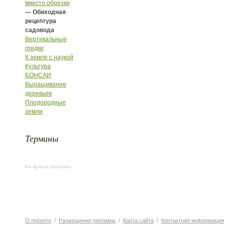
вместо обрезки
— Обиходная
рецептура
садовода
Вертикальные
грядки
К земле с наукой
Культура
БОНСАИ
Выращивание
деревьев
Плодородные
земли
Термины
На правах рекламы:
О проекте
/
Размещение рекламы
/
Карта сайта
/
Контактная информация