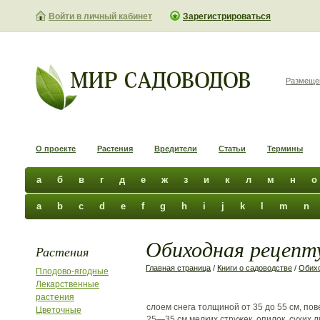
Войти в личный кабинет
Зарегистрироваться
Размеще
О проекте
Растения
Вредители
Статьи
Термины
а
б
в
г
д
е
ж
з
и
к
л
м
н
о
a
b
c
d
e
f
g
h
i
j
k
l
m
n
Обиходная рецепту
Растения
Главная страница
/
Книги о садоводстве
/
Обихо
Плодово-ягодные
Лекарственные
растения
слоем снега толщиной от 35 до 55 см, по
Цветочные
25—35 см мелких стружек, опилок, сухих л