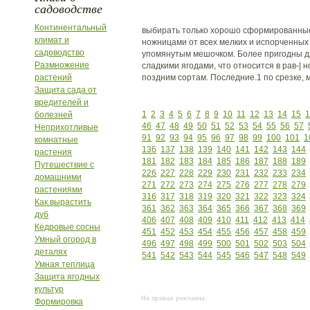
садоводстве
Континентальный
выбирать только хорошо сформированные 
климат и
ножницами от всех мелких и испорченных 
садоводство
упомянутым мешочком. Более пригодны дл
Размножение
сладкими ягодами, что относится в рав-| н
растений
поздним сортам. Последние.1 по срезке, 
Защита сада от
вредителей и
1
2
3
4
5
6
7
8
9
10
11
12
13
14
15
1
болезней
46
47
48
49
50
51
52
53
54
55
56
57
Неприхотливые
91
92
93
94
95
96
97
98
99
100
101
1
комнатные
136
137
138
139
140
141
142
143
144
растения
181
182
183
184
185
186
187
188
189
Путешествие с
226
227
228
229
230
231
232
233
234
домашними
271
272
273
274
275
276
277
278
279
растениями
316
317
318
319
320
321
322
323
324
Как вырастить
361
362
363
364
365
366
367
368
369
дуб
406
407
408
409
410
411
412
413
414
Кедровые сосны
451
452
453
454
455
456
457
458
459
Умный огород в
496
497
498
499
500
501
502
503
504
деталях
541
542
543
544
545
546
547
548
549
Умная теплица
Защита ягодных
культур
На правах рекламы:
Формировка