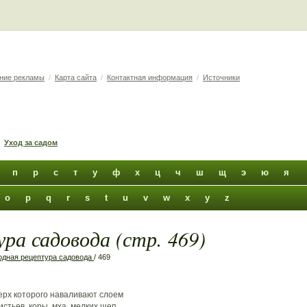
ние рекламы
/
Карта сайта
/
Контактная информация
/
Источники
Уход за садом
п
р
с
т
у
ф
х
ц
ч
ш
щ
э
ю
я
o
p
q
r
s
t
u
v
w
x
y
z
ра садовода (стр. 469)
дная рецептура садовода
/ 469
верх которого наваливают слоем
истьев, коры, мха, мелких щеп