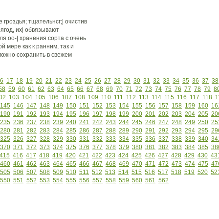
гроздья; тщательнсг;| очистив
ягод, их| обвязывают
я оо-| хранения сорта с очень
ой мере как к ранним, так и
можно сохранить в свежем
6
17
18
19
20
21
22
23
24
25
26
27
28
29
30
31
32
33
34
35
36
37
38
58
59
60
61
62
63
64
65
66
67
68
69
70
71
72
73
74
75
76
77
78
79
8
02
103
104
105
106
107
108
109
110
111
112
113
114
115
116
117
118
1
145
146
147
148
149
150
151
152
153
154
155
156
157
158
159
160
16
190
191
192
193
194
195
196
197
198
199
200
201
202
203
204
205
20
235
236
237
238
239
240
241
242
243
244
245
246
247
248
249
250
25
280
281
282
283
284
285
286
287
288
289
290
291
292
293
294
295
29
325
326
327
328
329
330
331
332
333
334
335
336
337
338
339
340
34
370
371
372
373
374
375
376
377
378
379
380
381
382
383
384
385
38
415
416
417
418
419
420
421
422
423
424
425
426
427
428
429
430
43
460
461
462
463
464
465
466
467
468
469
470
471
472
473
474
475
47
505
506
507
508
509
510
511
512
513
514
515
516
517
518
519
520
52
550
551
552
553
554
555
556
557
558
559
560
561
562