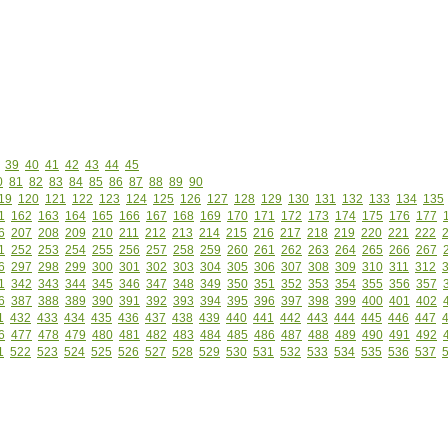
39
40
41
42
43
44
45
0
81
82
83
84
85
86
87
88
89
90
19
120
121
122
123
124
125
126
127
128
129
130
131
132
133
134
135
1
162
163
164
165
166
167
168
169
170
171
172
173
174
175
176
177
6
207
208
209
210
211
212
213
214
215
216
217
218
219
220
221
222
1
252
253
254
255
256
257
258
259
260
261
262
263
264
265
266
267
6
297
298
299
300
301
302
303
304
305
306
307
308
309
310
311
312
1
342
343
344
345
346
347
348
349
350
351
352
353
354
355
356
357
6
387
388
389
390
391
392
393
394
395
396
397
398
399
400
401
402
1
432
433
434
435
436
437
438
439
440
441
442
443
444
445
446
447
6
477
478
479
480
481
482
483
484
485
486
487
488
489
490
491
492
1
522
523
524
525
526
527
528
529
530
531
532
533
534
535
536
537