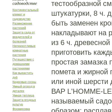
тестообразной сме
садоводстве
Континентальный
штукатурки, 8 ч. 
климат и
садоводство
быть заменен кро
Размножение
растений
накладывают на 
Защита сада от
вредителей и
из 6 ч. древесной
болезней
Неприхотливые
приготовить кажды
комнатные
растения
Путешествие с
простая замазка 
домашними
растениями
помета и жирной 
Как вырастить
дуб
или иной шерсти 
Кедровые сосны
Умный огород в
ВАР L'HOMME-LEF
деталях
Умная теплица
называемый садов
Защита ягодных
культур
образом: расплав
Формировка