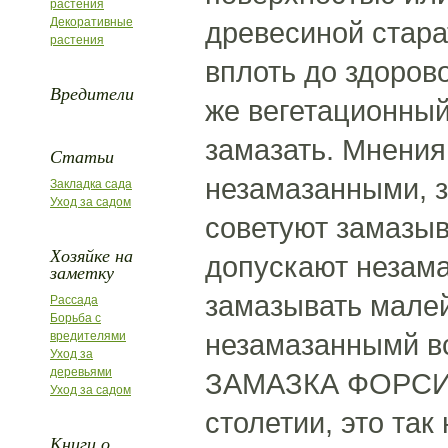
растения
Декоративные
древесиной стара
растения
вплоть до здоров
Вредители
же вегетационный
замазать. Мнения
Статьи
незамазанными, з
Закладка сада
Уход за садом
советуют замазыв
Хозяйке на
допускают незама
заметку
замазывать малей
Рассада
Борьба с
незамазаннымй в
вредителями
Уход за
деревьями
ЗАМАЗКА ФОРСИТА
Уход за садом
столетии, это та
Книги о