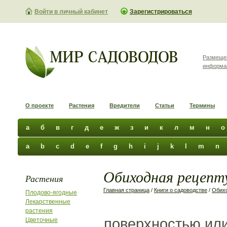
Войти в личный кабинет
Зарегистрироваться
Размеще
информа
О проекте
Растения
Вредители
Статьи
Термины
а
б
в
г
д
е
ж
з
и
к
л
м
н
о
a
b
c
d
e
f
g
h
i
j
k
l
m
n
Обиходная рецепту
Растения
Главная страница
/
Книги о садоводстве
/
Обихо
Плодово-ягодные
Лекарственные
растения
поверхностью ил
Цветочные