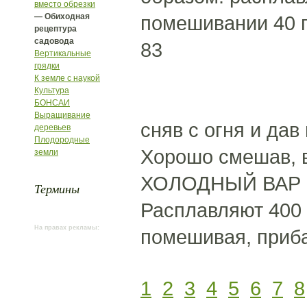
вместо обрезки
— Обиходная
помешивании 40 г
рецептура
садовода
83
Вертикальные
грядки
К земле с наукой
Культура
БОНСАИ
Выращивание
сняв с огня и дав
деревьев
Плодородные
Хорошо смешав, в
земли
ХОЛОДНЫЙ ВАР 
Термины
Расплавляют 400 
На правах рекламы:
помешивая, приба
1
2
3
4
5
6
7
8