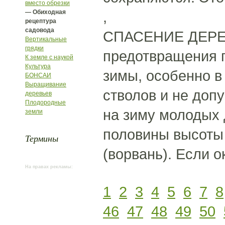
вместо обрезки
— Обиходная
,
рецептура
садовода
СПАСЕНИЕ ДЕРЕ
Вертикальные
грядки
предотвращения 
К земле с наукой
Культура
зимы, особенно в
БОНСАИ
Выращивание
стволов и не допу
деревьев
Плодородные
на зиму молодых
земли
половины высоты
Термины
(ворвань). Если 
На правах рекламы:
1
2
3
4
5
6
7
8
46
47
48
49
50