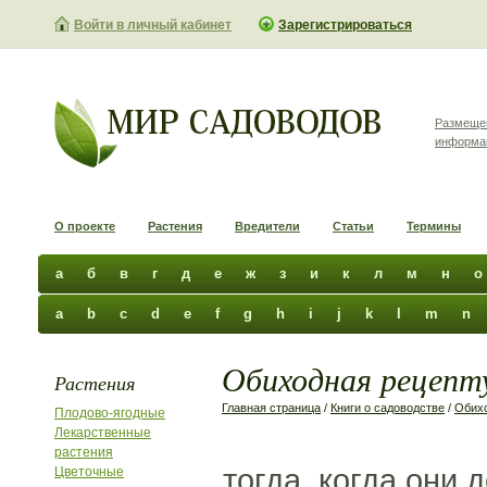
Войти в личный кабинет
Зарегистрироваться
Размеще
информа
О проекте
Растения
Вредители
Статьи
Термины
а
б
в
г
д
е
ж
з
и
к
л
м
н
о
a
b
c
d
e
f
g
h
i
j
k
l
m
n
Обиходная рецепту
Растения
Главная страница
/
Книги о садоводстве
/
Обихо
Плодово-ягодные
Лекарственные
растения
тогда, когда они 
Цветочные