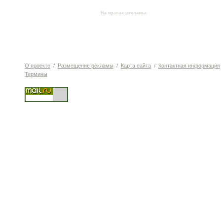
На правах рекламы:
О проекте
/
Размещение рекламы
/
Карта сайта
/
Контактная информация
Термины