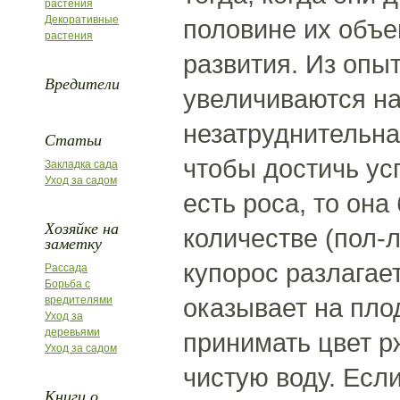
растения
Декоративные
половине их объем
растения
развития. Из опы
Вредители
увеличиваются на
незатруднительна
Статьи
чтобы достичь ус
Закладка сада
Уход за садом
есть роса, то он
Хозяйке на
количестве (пол-
заметку
купорос разлагает
Рассада
Борьба с
оказывает на пло
вредителями
Уход за
деревьями
принимать цвет р
Уход за садом
чистую воду. Есл
Книги о