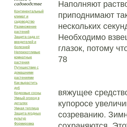
Наполняют раство
садоводстве
Континентальный
приподнимают так
климат и
садоводство
нескольких секунд
Размножение
растений
Необходимо взвеш
Защита сада от
вредителей и
глазок, потому ч
болезней
Неприхотливые
78
комнатные
растения
Путешествие с
домашними
растениями
Как вырастить
дуб
вяжущее средство
Кедровые сосны
Умный огород в
купоросе увеличи
деталях
Умная теплица
созреванию. Зимн
Защита ягодных
культур
сохраняются. Это
Формировка