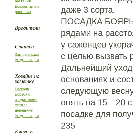
растения
Декоративные
даже 3 сорта.
растения
ПОСАДКА БОЯРЫШ
Вредители
рядами на рассто
у саженцев укора
Статьи
с целью вызвать 
Закладка сада
Уход за садом
Дальнейший уход 
Хозяйке на
основаниях и сос
заметку
следующую весну 
Рассада
Борьба с
опять на 15—20 с
вредителями
Уход за
деревьями
посадке для полу
Уход за садом
235
Книги о