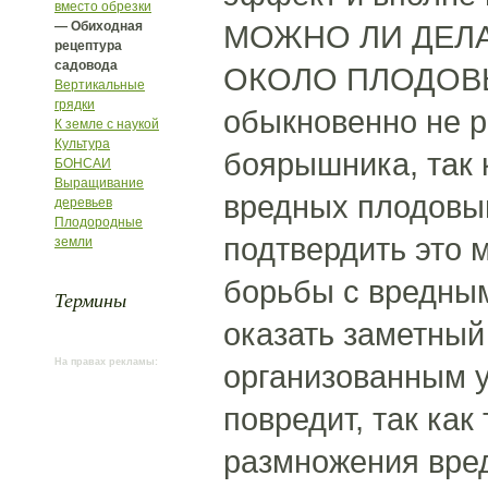
вместо обрезки
— Обиходная
МОЖНО ЛИ ДЕЛ
рецептура
садовода
ОКОЛО ПЛОДОВЫХ
Вертикальные
грядки
обыкновенно не р
К земле с наукой
Культура
боярышника, так 
БОНСАИ
Выращивание
вредных плодовым
деревьев
Плодородные
подтвердить это 
земли
борьбы с вредным
Термины
оказать заметный
На правах рекламы:
организованным у
повредит, так как
размножения вре