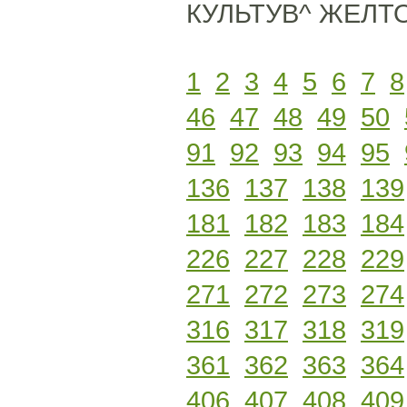
КУЛЬТУВ^ ЖЕЛТО
1
2
3
4
5
6
7
8
46
47
48
49
50
91
92
93
94
95
136
137
138
139
181
182
183
184
226
227
228
229
271
272
273
274
316
317
318
319
361
362
363
364
406
407
408
409