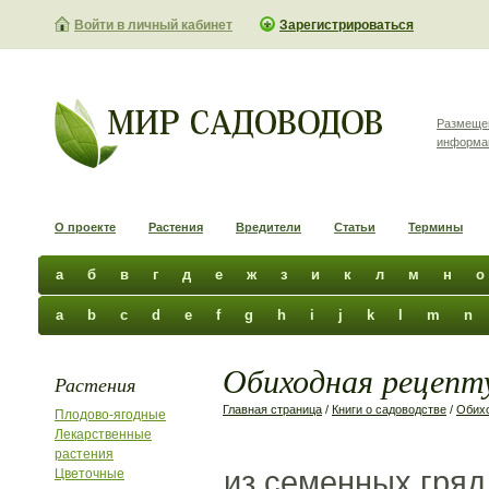
Войти в личный кабинет
Зарегистрироваться
Размеще
информа
О проекте
Растения
Вредители
Статьи
Термины
а
б
в
г
д
е
ж
з
и
к
л
м
н
о
a
b
c
d
e
f
g
h
i
j
k
l
m
n
Обиходная рецепту
Растения
Главная страница
/
Книги о садоводстве
/
Обихо
Плодово-ягодные
Лекарственные
растения
из семенных гряд
Цветочные