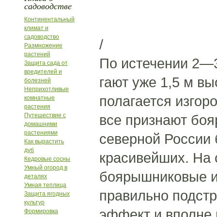
садоводстве
Континентальный
климат и
садоводство
/
Размножение
растений
По истечении 2—3
Защита сада от
вредителей и
гают уже 1,5 м вы
болезней
Неприхотливые
полагается изгоро
комнатные
растения
Путешествие с
все признают боя
домашними
растениями
северной России 
Как вырастить
дуб
красивейших. На
Кедровые сосны
Умный огород в
боярышниковые из
деталях
Умная теплица
правильно подстр
Защита ягодных
культур
эффект и вполне 
Формировка