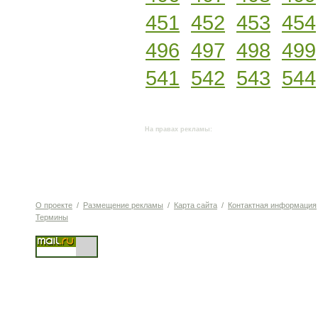
451
452
453
454
496
497
498
499
541
542
543
544
На правах рекламы:
О проекте
/
Размещение рекламы
/
Карта сайта
/
Контактная информация
Термины