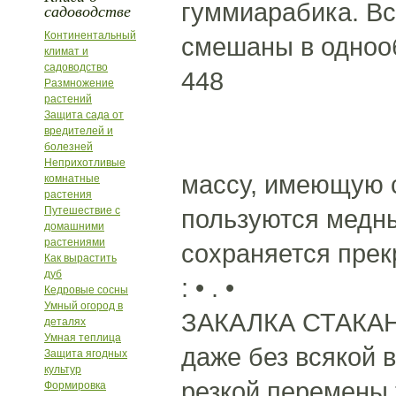
гуммиарабика. В
садоводстве
Континентальный
смешаны в одноо
климат и
садоводство
448
Размножение
растений
Защита сада от
вредителей и
болезней
Неприхотливые
массу, имеющую с
комнатные
растения
Путешествие с
пользуются медны
домашними
растениями
сохраняется прек
Как вырастить
дуб
: • . •
Кедровые сосны
Умный огород в
ЗАКАЛКА СТАКАНОВ
деталях
Умная теплица
даже без всякой 
Защита ягодных
культур
резкой перемены 
Формировка