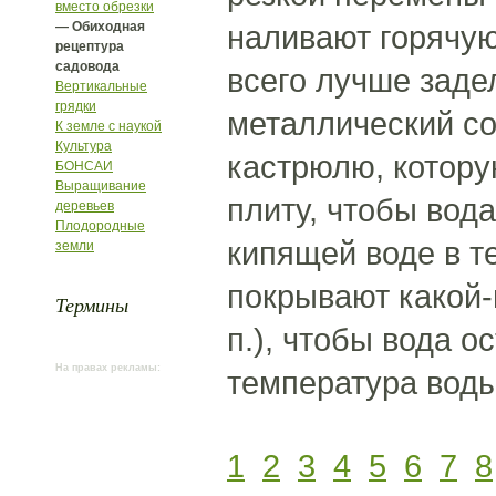
вместо обрезки
— Обиходная
наливают горячую
рецептура
садовода
всего лучше заде
Вертикальные
грядки
металлический с
К земле с наукой
Культура
кастрюлю, котору
БОНСАИ
Выращивание
плиту, чтобы вод
деревьев
Плодородные
кипящей воде в т
земли
покрывают какой-
Термины
п.), чтобы вода 
На правах рекламы:
температура воды
1
2
3
4
5
6
7
8