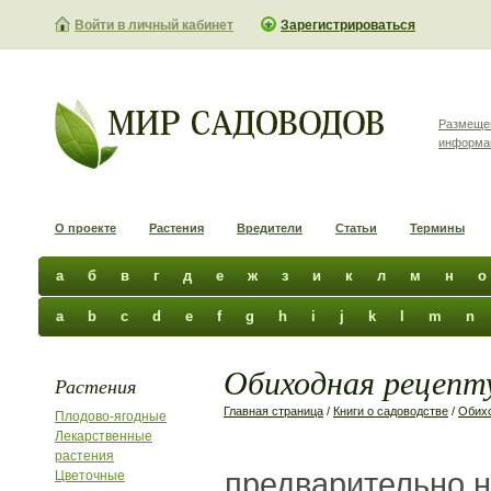
Войти в личный кабинет
Зарегистрироваться
Размеще
информа
О проекте
Растения
Вредители
Статьи
Термины
а
б
в
г
д
е
ж
з
и
к
л
м
н
о
a
b
c
d
e
f
g
h
i
j
k
l
m
n
Обиходная рецепту
Растения
Главная страница
/
Книги о садоводстве
/
Обихо
Плодово-ягодные
Лекарственные
растения
предварительно н
Цветочные