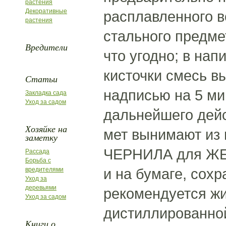
растения
Декоративные
расплавленного в
растения
стального предме
Вредители
что угодно; в на
кисточки смесь в
Статьи
надписью на 5 ми
Закладка сада
Уход за садом
дальнейшего дейс
Хозяйке на
мет вынимают из 
заметку
ЧЕРНИЛА для ЖЕСТ
Рассада
Борьба с
и на бумаге, сох
вредителями
Уход за
деревьями
рекомендуется жид
Уход за садом
дистиллированной
Книги о