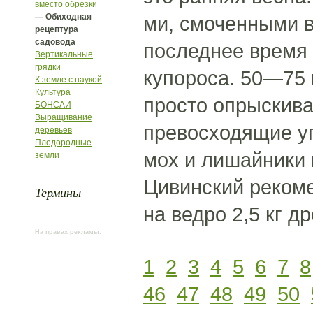
вместо обрезки
— Обиходная
ми, смоченными в
рецептура
садовода
последнее время
Вертикальные
грядки
купороса. 50—75 
К земле с наукой
Культура
просто опрыскива
БОНСАИ
Выращивание
превосходящие уп
деревьев
Плодородные
мох и лишайники и
земли
Цивинский рекоме
Термины
на ведро 2,5 кг д
На правах рекламы:
1
2
3
4
5
6
7
8
46
47
48
49
50