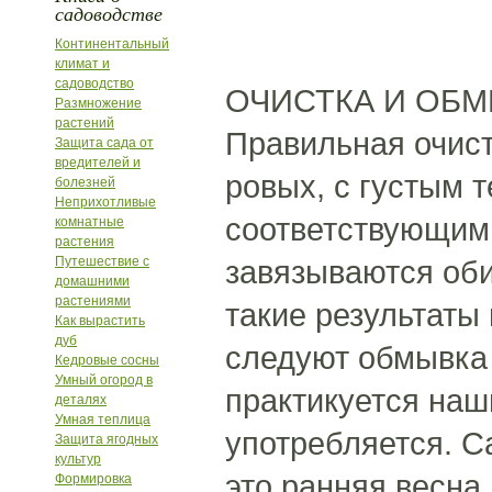
садоводстве
Континентальный
климат и
садоводство
ОЧИСТКА И ОБМ
Размножение
растений
Правильная очист
Защита сада от
вредителей и
ровых, с густым 
болезней
Неприхотливые
соответствующим 
комнатные
растения
Путешествие с
завязываются оби
домашними
растениями
такие результаты 
Как вырастить
дуб
следуют обмывка 
Кедровые сосны
Умный огород в
практикуется наш
деталях
Умная теплица
употребляется. С
Защита ягодных
культур
это ранняя весн
Формировка