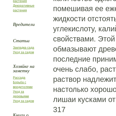
растения
Декоративные
помешивая ее еже
растения
жидкости отстоят
Вредители
углекислоту, кал
свойствами. Это
Статьи
обмазывают древ
Закладка сада
Уход за садом
последние приним
Хозяйке на
очень слабо, рас
заметку
раствор надлежит
Рассада
Борьба с
настолько хорошо
вредителями
Уход за
деревьями
лишаи кусками от
Уход за садом
317
Книги о