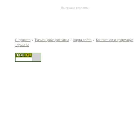
На правах рекламы:
О проекте
/
Размещение рекламы
/
Карта сайта
/
Контактная информация
Термины