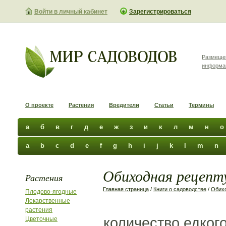
Войти в личный кабинет
Зарегистрироваться
Размеще
информа
О проекте
Растения
Вредители
Статьи
Термины
а
б
в
г
д
е
ж
з
и
к
л
м
н
о
a
b
c
d
e
f
g
h
i
j
k
l
m
n
Обиходная рецепту
Растения
Главная страница
/
Книги о садоводстве
/
Обихо
Плодово-ягодные
Лекарственные
растения
количество едкого
Цветочные