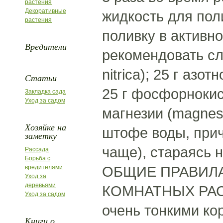
растения
Декоративные
жидкость для по
растения
поливку в активн
Вредители
рекомендовать сл
nitrica); 25 г азот
Статьи
25 г фосфорнокисл
Закладка сада
Уход за садом
магнезии (magnesi
Хозяйке на
штофе воды, прич
заметку
чаще), стараясь н
Рассада
Борьба с
ОБЩИЕ ПРАВИЛ
вредителями
Уход за
деревьями
КОМНАТНЫХ РАСТЕ
Уход за садом
очень тонкими ко
Книги о