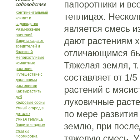
папоротники и вс
садоводстве
Континентальный
теплицах. Нескол
климат и
садоводство
является смесь и
Размножение
растений
дают растениям х
Защита сада от
вредителей и
отличающимся быс
болезней
Неприхотливые
Тяжелая земля, т.
комнатные
растения
Путешествие с
составляет от 1/5
домашними
растениями
растений с мясис
Как вырастить
дуб
луковичные расте
Кедровые сосны
Умный огород в
по мере развития
деталях
Умная теплица
землю, при после
Защита ягодных
культур
тяжелую смесь. У
Формировка