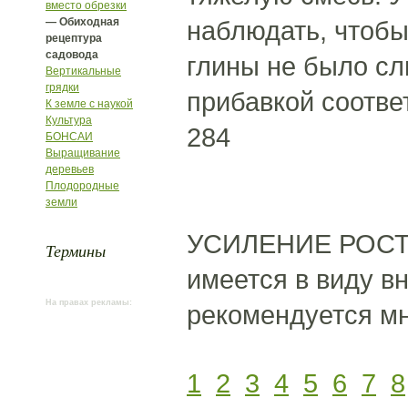
вместо обрезки
— Обиходная
наблюдать, чтобы
рецептура
садовода
глины не было сл
Вертикальные
грядки
прибавкой соотве
К земле с наукой
Культура
284
БОНСАИ
Выращивание
деревьев
Плодородные
земли
УСИЛЕНИЕ РОСТА
Термины
имеется в виду в
На правах рекламы:
рекомендуется м
1
2
3
4
5
6
7
8