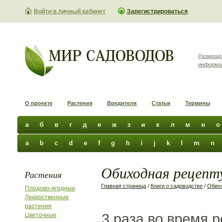
Войти в личный кабинет
Зарегистрироваться
Размеще
информа
О проекте
Растения
Вредители
Статьи
Термины
а
б
в
г
д
е
ж
з
и
к
л
м
н
о
a
b
c
d
e
f
g
h
i
j
k
l
m
n
Обиходная рецепту
Растения
Главная страница
/
Книги о садоводстве
/
Обихо
Плодово-ягодные
Лекарственные
растения
3 раза во время р
Цветочные