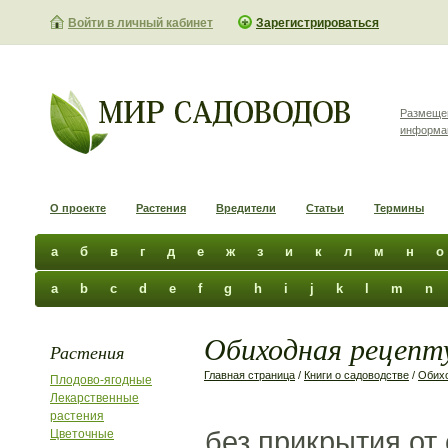
Войти в личный кабинет
Зарегистрироваться
Размеще
информа
О проекте
Растения
Вредители
Статьи
Термины
а
б
в
г
д
е
ж
з
и
к
л
м
н
о
a
b
c
d
e
f
g
h
i
j
k
l
m
n
Обиходная рецепту
Растения
Главная страница
/
Книги о садоводстве
/
Обихо
Плодово-ягодные
Лекарственные
растения
без прикрытия от
Цветочные