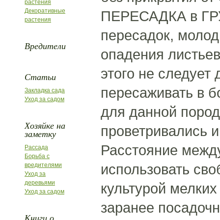
растения
Декоративные
ПЕРЕСАДКА в ГРУ
растения
пересадок, молод
Вредители
опадения листьев.
этого не следует
Статьи
пересаживать в 
Закладка сада
Уход за садом
для данной пород
Хозяйке на
проветривались и
заметку
Расстояние между
Рассада
Борьба с
использовать св
вредителями
Уход за
деревьями
культурой мелких
Уход за садом
заранее посадочн
Книги о