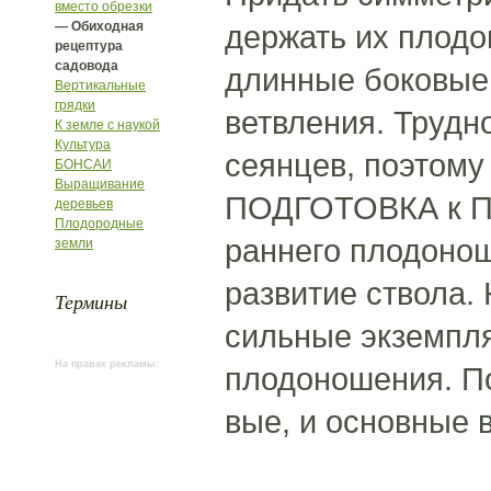
вместо обрезки
— Обиходная
держать их плод
рецептура
садовода
длинные боковые 
Вертикальные
грядки
ветвления. Трудн
К земле с наукой
Культура
сеянцев, поэтому
БОНСАИ
Выращивание
ПОДГОТОВКА к 
деревьев
Плодородные
раннего плодонош
земли
развитие ствола.
Термины
сильные экземпля
На правах рекламы:
плодоношения. По
вые, и основные 