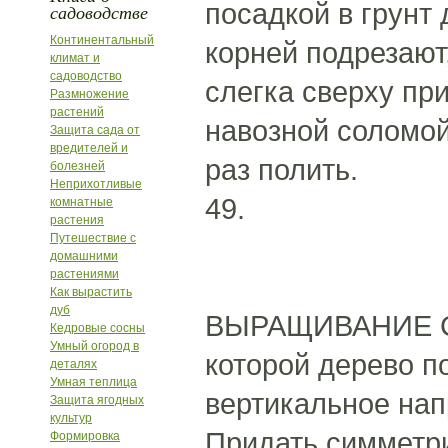
посадкой в грунт
садоводстве
Континентальный
корней подрезают
климат и
садоводство
слегка сверху пр
Размножение
растений
навозной соломой
Защита сада от
вредителей и
раз полить.
болезней
Неприхотливые
49.
комнатные
растения
Путешествие с
домашними
растениями
Как вырастить
дуб
ВЫРАЩИВАНИЕ СЕЯ
Кедровые сосны
Умный огород в
которой дерево п
деталях
Умная теплица
вертикальное нап
Защита ягодных
культур
Придать симметр
Формировка