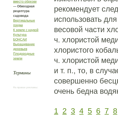
вместо обрезки
— Обиходная
рекомендует след
рецептура
садовода
использовать для
Вертикальные
грядки
весовой части хло
К земле с наукой
Культура
ч. хлористой меди
БОНСАИ
Выращивание
хлористого кобаль
деревьев
Плодородные
ч. хлористой мед
земли
и т. п., то, в сл
Термины
совершенно бесцв
На правах рекламы:
очень бедна водя
1
2
3
4
5
6
7
8