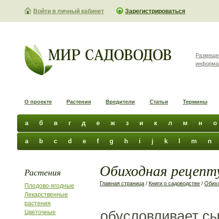
Войти в личный кабинет
Зарегистрироваться
Размеще
информа
О проекте
Растения
Вредители
Статьи
Термины
а
б
в
г
д
е
ж
з
и
к
л
м
н
о
a
b
c
d
e
f
g
h
i
j
k
l
m
n
Обиходная рецепту
Растения
Главная страница
/
Книги о садоводстве
/
Обихо
Плодово-ягодные
Лекарственные
растения
обусловливает с
Цветочные