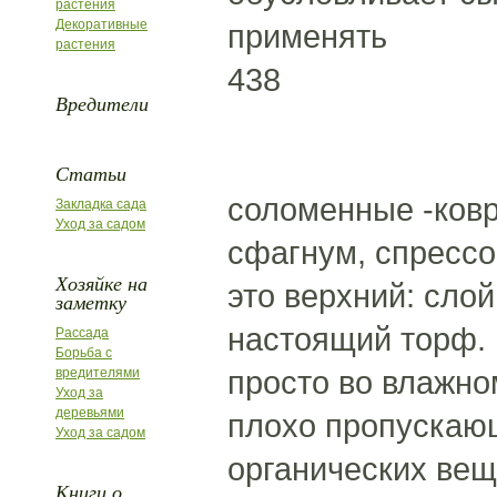
растения
Декоративные
применять
растения
438
Вредители
Статьи
соломенные -ковр
Закладка сада
Уход за садом
сфагнум, спресс
Хозяйке на
это верхний: сло
заметку
настоящий торф. 
Рассада
Борьба с
просто во влажно
вредителями
Уход за
деревьями
плохо пропускаю
Уход за садом
органических вещ
Книги о