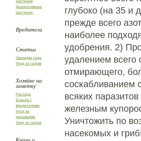
растения
Декоративные
глубоко (на 35 и 
растения
прежде всего азо
Вредители
наиболее подходя
удобрения. 2) Пр
Статьи
удалением всего 
Закладка сада
Уход за садом
отмирающего, бол
Хозяйке на
соскабливанием с
заметку
всяких паразитов
Рассада
Борьба с
железным купоро
вредителями
Уход за
деревьями
Уничтожить по во
Уход за садом
насекомых и гриб
Книги о