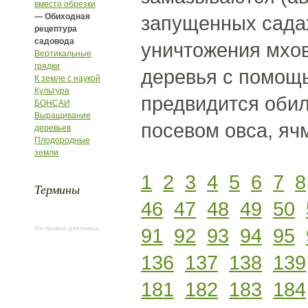
вместо обрезки
— Обиходная
запущенных садах
рецептура
садовода
уничтожения мхов
Вертикальные
грядки
деревья с помощь
К земле с наукой
Культура
предвидится обил
БОНСАИ
Выращивание
посевом овса, яч
деревьев
Плодородные
земли
1
2
3
4
5
6
7
8
Термины
46
47
48
49
50
91
92
93
94
95
На правах рекламы:
136
137
138
139
181
182
183
184