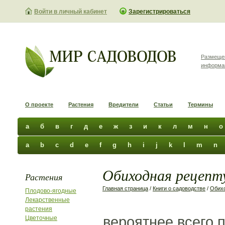
Войти в личный кабинет
Зарегистрироваться
Размеще
информа
О проекте
Растения
Вредители
Статьи
Термины
а
б
в
г
д
е
ж
з
и
к
л
м
н
о
a
b
c
d
e
f
g
h
i
j
k
l
m
n
Обиходная рецепту
Растения
Главная страница
/
Книги о садоводстве
/
Обихо
Плодово-ягодные
Лекарственные
растения
вероятнее всего 
Цветочные