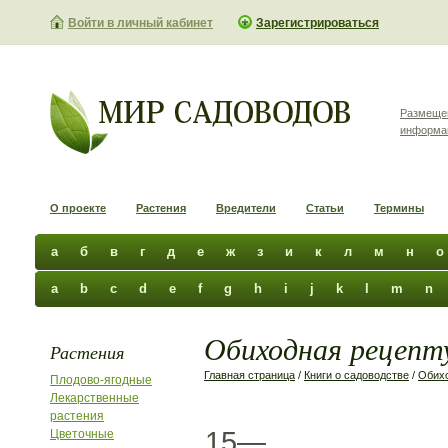
Войти в личный кабинет
Зарегистрироваться
Размеще
информа
О проекте
Растения
Вредители
Статьи
Термины
а
б
в
г
д
е
ж
з
и
к
л
м
н
о
a
b
c
d
e
f
g
h
i
j
k
l
m
n
Обиходная рецепту
Растения
Главная страница
/
Книги о садоводстве
/
Обихо
Плодово-ягодные
Лекарственные
растения
15—
Цветочные