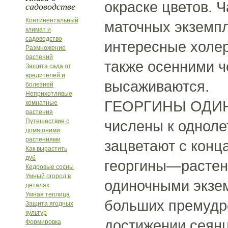
окраске цветов. 
садоводстве
Континентальный
маточных экземпл
климат и
садоводство
интересные холер
Размножение
растений
также осенними ч
Защита сада от
вредителей и
высаживаются.
болезней
Неприхотливые
ГЕОРГИНЫ ОДИНО
комнатные
растения
Путешествие с
числены к одноле
домашними
растениями
зацветают с конц
Как вырастить
дуб
георгины—растен
Кедровые сосны
Умный огород в
одиночными экзем
деталях
Умная теплица
больших премудр
Защита ягодных
культур
достижении сеянц
Формировка