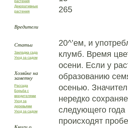
растения
Декоративные
265
растения
Вредители
20^'ем, и употре
Статьи
клумб. Время цве
Закладка сада
Уход за садом
осени. Если у ра
Хозяйке на
образованию семя
заметку
осенью. Значител
Рассада
Борьба с
нередко сохраняе
вредителями
Уход за
деревьями
следующего года 
Уход за садом
происходят пробе
Книги о