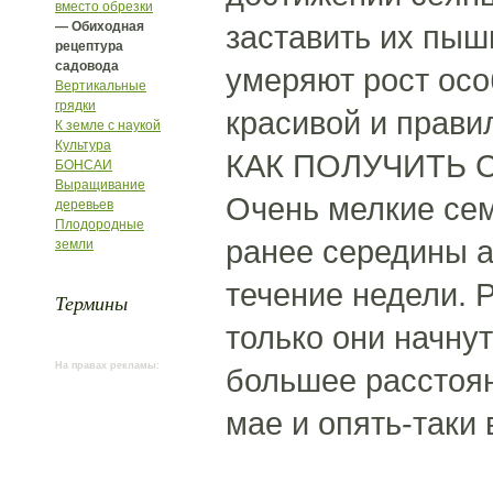
вместо обрезки
— Обиходная
заставить их пыш
рецептура
садовода
умеряют рост осо
Вертикальные
грядки
красивой и прави
К земле с наукой
Культура
КАК ПОЛУЧИТЬ 
БОНСАИ
Выращивание
Очень мелкие сем
деревьев
Плодородные
ранее середины а
земли
течение недели. 
Термины
только они начнут
На правах рекламы:
большее расстоян
мае и опять-таки