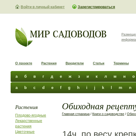
Войти в личный кабинет
Зарегистрироваться
Размеще
информа
О проекте
Растения
Вредители
Статьи
Термины
а
б
в
г
д
е
ж
з
и
к
л
м
н
о
a
b
c
d
e
f
g
h
i
j
k
l
m
n
Обиходная рецепту
Растения
Главная страница
/
Книги о садоводстве
/
Обихо
Плодово-ягодные
Лекарственные
растения
14ч. по весу кре
Цветочные