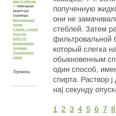
вместо обрезки
— Обиходная
полученную жидко
рецептура
садовода
они не замачивали
Вертикальные
грядки
стеблей. Затем р
К земле с наукой
Культура
фильтровальной б
БОНСАИ
Выращивание
который слегка на
деревьев
Плодородные
обыкновенным сп
земли
один способ, имен
Термины
спирта. Раствор j
На правах рекламы:
на| секунду опуск
1
2
3
4
5
6
7
8