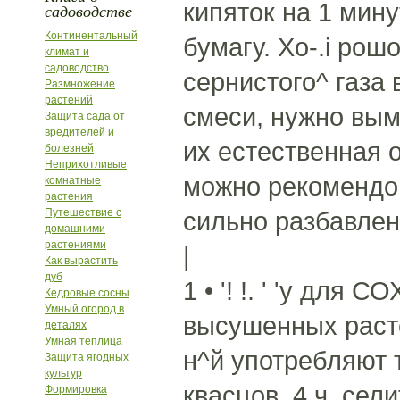
кипяток на 1 мин
садоводстве
Континентальный
бумагу. Xo-.i ро
климат и
садоводство
сернистого^ газа 
Размножение
растений
смеси, нужно вым
Защита сада от
вредителей и
их естественная 
болезней
Неприхотливые
можно рекомендова
комнатные
растения
Путешествие с
сильно разбавлен
домашними
растениями
|
Как вырастить
дуб
1 • '! !. ' 'у д
Кедровые сосны
Умный огород в
высушенных раст
деталях
Умная теплица
н^й употребляют 
Защита ягодных
культур
квасцов, 4 ч. сел
Формировка