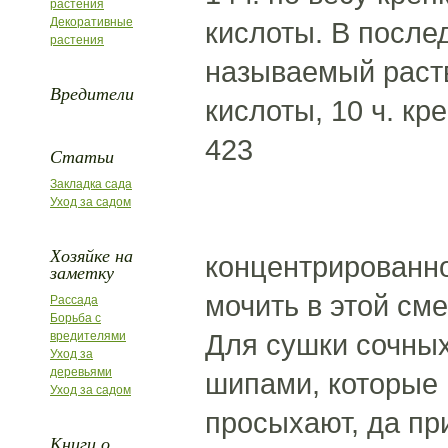
растения
Декоративные
кислоты. В после
растения
называемый раств
Вредители
кислоты, 10 ч. кре
423
Статьи
Закладка сада
Уход за садом
Хозяйке на
концентрированног
заметку
мочить в этой сме
Рассада
Борьба с
Для сушки сочных
вредителями
Уход за
деревьями
шипами, которые 
Уход за садом
просыхают, да пр
Книги о