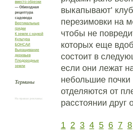
вместо обрезки
— Обиходная
выкапывают' клуб
рецептура
садовода
перезимовки на м
Вертикальные
грядки
чтобы не повреди
К земле с наукой
Культура
которых еще вдоб
БОНСАИ
Выращивание
состоит в следую
деревьев
Плодородные
если они лежат на
земли
небольшие почки 
Термины
отделяются от пл
На правах рекламы:
расстоянии друг о
1
2
3
4
5
6
7
8