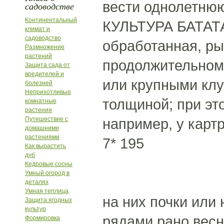
вести однолетнюю
садоводстве
Континентальный
КУЛЬТУРА БАТАТА.
климат и
садоводство
обработанная, ры
Размножение
растений
продолжительном
Защита сада от
вредителей и
или крупными клу
болезней
Неприхотливые
толщиной; при эт
комнатные
растения
Путешествие с
например, у карт
домашними
растениями
7* 195
Как вырастить
дуб
Кедровые сосны
Умный огород в
деталях
Умная теплица
на них почки или 
Защита ягодных
культур
рядами рано весн
Формировка