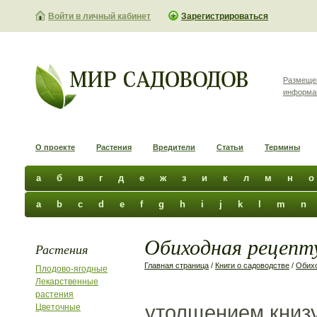
Войти в личный кабинет
Зарегистрироваться
Размеще
информа
О проекте
Растения
Вредители
Статьи
Термины
а
б
в
г
д
е
ж
з
и
к
л
м
н
о
a
b
c
d
e
f
g
h
i
j
k
l
m
n
Обиходная рецепту
Растения
Главная страница
/
Книги о садоводстве
/
Обихо
Плодово-ягодные
Лекарственные
растения
утолщением книзу
Цветочные