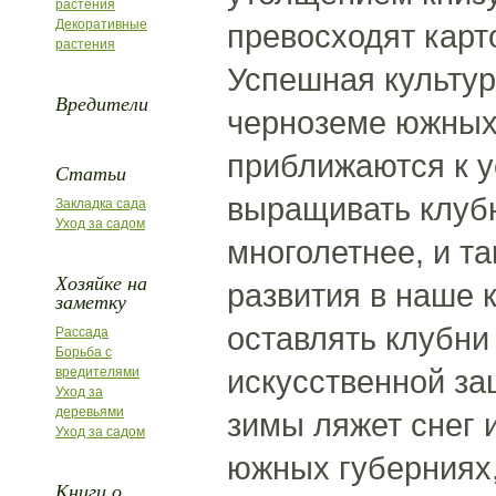
растения
Декоративные
превосходят карт
растения
Успешная культур
Вредители
черноземе южных 
приближаются к у
Статьи
выращивать клуб
Закладка сада
Уход за садом
многолетнее, и та
Хозяйке на
развития в наше к
заметку
оставлять клубни 
Рассада
Борьба с
искусственной за
вредителями
Уход за
деревьями
зимы ляжет снег 
Уход за садом
южных губерниях,
Книги о